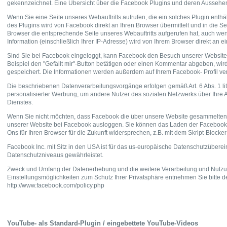
gekennzeichnet. Eine Übersicht über die Facebook Plugins und deren Aussehen 
Wenn Sie eine Seite unseres Webauftritts aufrufen, die ein solches Plugin enthäl
des Plugins wird von Facebook direkt an Ihren Browser übermittelt und in die S
Browser die entsprechende Seite unseres Webauftritts aufgerufen hat, auch wen
Information (einschließlich Ihrer IP-Adresse) wird von Ihrem Browser direkt an 
Sind Sie bei Facebook eingeloggt, kann Facebook den Besuch unserer Website 
Beispiel den "Gefällt mir"-Button betätigen oder einen Kommentar abgeben, wird
gespeichert. Die Informationen werden außerdem auf Ihrem Facebook- Profil ve
Die beschriebenen Datenverarbeitungsvorgänge erfolgen gemäß Art. 6 Abs. 1 li
personalisierter Werbung, um andere Nutzer des sozialen Netzwerks über Ihre A
Dienstes.
Wenn Sie nicht möchten, dass Facebook die über unsere Website gesammelten D
unserer Website bei Facebook ausloggen. Sie können das Laden der Facebook
Ons für Ihren Browser für die Zukunft widersprechen, z.B. mit dem Skript-Blocker „N
Facebook Inc. mit Sitz in den USA ist für das us-europäische Datenschutzüberei
Datenschutzniveaus gewährleistet.
Zweck und Umfang der Datenerhebung und die weitere Verarbeitung und Nutzu
Einstellungsmöglichkeiten zum Schutz Ihrer Privatsphäre entnehmen Sie bitte
http://www.facebook.com/policy.php
YouTube- als Standard-Plugin / eingebettete YouTube-Videos