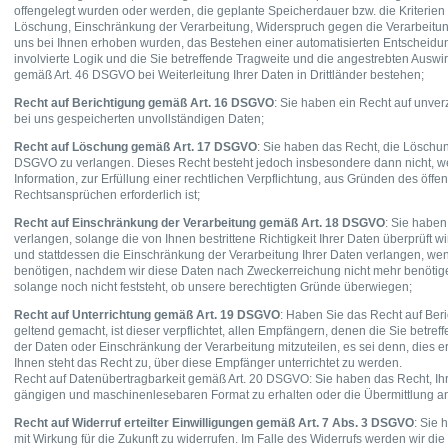
offengelegt wurden oder werden, die geplante Speicherdauer bzw. die Kriterien
Löschung, Einschränkung der Verarbeitung, Widerspruch gegen die Verarbeitung
uns bei Ihnen erhoben wurden, das Bestehen einer automatisierten Entscheidung
involvierte Logik und die Sie betreffende Tragweite und die angestrebten Auswi
gemäß Art. 46 DSGVO bei Weiterleitung Ihrer Daten in Drittländer bestehen;
Recht auf Berichtigung gemäß Art. 16 DSGVO
: Sie haben ein Recht auf unver
bei uns gespeicherten unvollständigen Daten;
Recht auf Löschung gemäß Art. 17 DSGVO
: Sie haben das Recht, die Löschu
DSGVO zu verlangen. Dieses Recht besteht jedoch insbesondere dann nicht, w
Information, zur Erfüllung einer rechtlichen Verpflichtung, aus Gründen des öf
Rechtsansprüchen erforderlich ist;
Recht auf Einschränkung der Verarbeitung gemäß Art. 18 DSGVO
: Sie habe
verlangen, solange die von Ihnen bestrittene Richtigkeit Ihrer Daten überprüf
und stattdessen die Einschränkung der Verarbeitung Ihrer Daten verlangen, w
benötigen, nachdem wir diese Daten nach Zweckerreichung nicht mehr benötig
solange noch nicht feststeht, ob unsere berechtigten Gründe überwiegen;
Recht auf Unterrichtung gemäß Art. 19 DSGVO
: Haben Sie das Recht auf Ber
geltend gemacht, ist dieser verpflichtet, allen Empfängern, denen die Sie be
der Daten oder Einschränkung der Verarbeitung mitzuteilen, es sei denn, dies 
Ihnen steht das Recht zu, über diese Empfänger unterrichtet zu werden.
Recht auf Datenübertragbarkeit gemäß Art. 20 DSGVO: Sie haben das Recht, Ihre
gängigen und maschinenlesebaren Format zu erhalten oder die Übermittlung an 
Recht auf Widerruf erteilter Einwilligungen gemäß Art. 7 Abs. 3 DSGVO
: Sie 
mit Wirkung für die Zukunft zu widerrufen. Im Falle des Widerrufs werden wir die