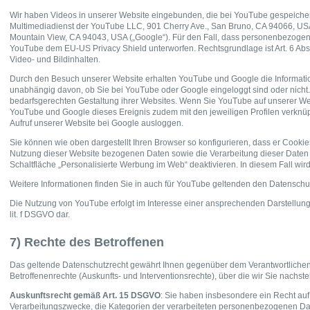
Wir haben Videos in unserer Website eingebunden, die bei YouTube gespeichert
Multimediadienst der YouTube LLC, 901 Cherry Ave., San Bruno, CA 94066, USA
Mountain View, CA 94043, USA („Google“). Für den Fall, dass personenbezogen
YouTube dem EU-US Privacy Shield unterworfen. Rechtsgrundlage ist Art. 6 Abs.
Video- und Bildinhalten.
Durch den Besuch unserer Website erhalten YouTube und Google die Information
unabhängig davon, ob Sie bei YouTube oder Google eingeloggt sind oder nich
bedarfsgerechten Gestaltung ihrer Websites. Wenn Sie YouTube auf unserer Web
YouTube und Google dieses Ereignis zudem mit den jeweiligen Profilen verknüpf
Aufruf unserer Website bei Google ausloggen.
Sie können wie oben dargestellt Ihren Browser so konfigurieren, dass er Cooki
Nutzung dieser Website bezogenen Daten sowie die Verarbeitung dieser Daten 
Schaltfläche „Personalisierte Werbung im Web“ deaktivieren. In diesem Fall wir
Weitere Informationen finden Sie in auch für YouTube geltenden den Datensch
Die Nutzung von YouTube erfolgt im Interesse einer ansprechenden Darstellung u
lit. f DSGVO dar.
7) Rechte des Betroffenen
Das geltende Datenschutzrecht gewährt Ihnen gegenüber dem Verantwortlichen
Betroffenenrechte (Auskunfts- und Interventionsrechte), über die wir Sie nachst
Auskunftsrecht gemäß Art. 15 DSGVO
: Sie haben insbesondere ein Recht auf
Verarbeitungszwecke, die Kategorien der verarbeiteten personenbezogenen D