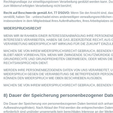
Rechtsgrundlage zur einwilligungslosen Verarbeitung gestützt werden kann. Dur
zum Widerruf erfolgten Verarbeitung nicht berührt;
Recht auf Beschwerde gemäß Art. 77 DSGVO:
Wenn Sie der Ansicht sind, da
verstößt, haben Sie - unbeschadet eines anderweitigen verwaltungsrechtlichen 
insbesondere in dem Mitgliedstaat Ihres Aufenthaltsortes, Ihres Arbeitsplatzes
WIDERSPRUCHSRECHT
WENN WIR IM RAHMEN EINER INTERESSENABWÄGUNG IHRE PERSONE
INTERESSES VERARBEITEN, HABEN SIE DAS JEDERZEITIGE RECHT, AUS
VERARBEITUNG WIDERSPRUCH MIT WIRKUNG FÜR DIE ZUKUNFT EINZUL
MACHEN SIE VON IHREM WIDERSPRUCHSRECHT GEBRAUCH, BEENDEN W
BLEIBT ABER VORBEHALTEN, WENN WIR ZWINGENDE SCHUTZWÜRDIGE G
GRUNDRECHTE UND GRUNDFREIHEITEN ÜBERWIEGEN, ODER WENN DIE
RECHTSANSPRÜCHEN DIENT.
WERDEN IHRE PERSONENBEZOGENEN DATEN VON UNS VERARBEITET, UM
WIDERSPRUCH GEGEN DIE VERARBEITUNG SIE BETREFFENDER PERSO
KÖNNEN DEN WIDERSPRUCH WIE OBEN BESCHRIEBEN AUSÜBEN.
MACHEN SIE VON IHREM WIDERSPRUCHSRECHT GEBRAUCH, BEENDEN W
8) Dauer der Speicherung personenbezogener Dat
Die Dauer der Speicherung von personenbezogenen Daten bemisst sich anhand d
Aufbewahrungsfristen). Nach Ablauf der Frist werden die entsprechenden Daten 
erforderlich sind und/oder unsererseits kein berechtigtes Interesse an der Weite