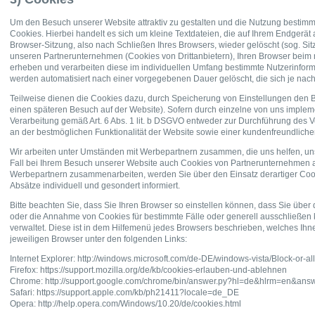
Um den Besuch unserer Website attraktiv zu gestalten und die Nutzung bestim
Cookies. Hierbei handelt es sich um kleine Textdateien, die auf Ihrem Endger
Browser-Sitzung, also nach Schließen Ihres Browsers, wieder gelöscht (sog. S
unseren Partnerunternehmen (Cookies von Drittanbietern), Ihren Browser beim
erheben und verarbeiten diese im individuellen Umfang bestimmte Nutzerinform
werden automatisiert nach einer vorgegebenen Dauer gelöscht, die sich je nac
Teilweise dienen die Cookies dazu, durch Speicherung von Einstellungen den Be
einen späteren Besuch auf der Website). Sofern durch einzelne von uns implem
Verarbeitung gemäß Art. 6 Abs. 1 lit. b DSGVO entweder zur Durchführung des Ve
an der bestmöglichen Funktionalität der Website sowie einer kundenfreundliche
Wir arbeiten unter Umständen mit Werbepartnern zusammen, die uns helfen, unse
Fall bei Ihrem Besuch unserer Website auch Cookies von Partnerunternehmen auf
Werbepartnern zusammenarbeiten, werden Sie über den Einsatz derartiger Coo
Absätze individuell und gesondert informiert.
Bitte beachten Sie, dass Sie Ihren Browser so einstellen können, dass Sie üb
oder die Annahme von Cookies für bestimmte Fälle oder generell ausschließen k
verwaltet. Diese ist in dem Hilfemenü jedes Browsers beschrieben, welches Ihne
jeweiligen Browser unter den folgenden Links:
Internet Explorer: http://windows.microsoft.com/de-DE/windows-vista/Block-or-a
Firefox: https://support.mozilla.org/de/kb/cookies-erlauben-und-ablehnen
Chrome: http://support.google.com/chrome/bin/answer.py?hl=de&hlrm=en&an
Safari: https://support.apple.com/kb/ph21411?locale=de_DE
Opera: http://help.opera.com/Windows/10.20/de/cookies.html