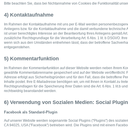
Bitte beachten Sie, dass bei Nichtannahme von Cookies die Funktionalität unse
4) Kontaktaufnahme
Im Rahmen der Kontaktaufnahme mit uns per E-Mail werden personenbezogene
Anliegens bzw. für die Kontaktaufnahme und die damit verbundene technische A
ist unser berechtigtes Interesse an der Beantwortung Ihres Anliegens gemäß Art. 6
zusätzliche Rechtsgrundlage für die Verarbeitung Art. 6 Abs. 1 lit. b DSGVO. Ihr
wenn sich aus den Umständen entnehmen lässt, dass der betroffene Sachverhalt
entgegenstehen.
5) Kommentarfunktion
Im Rahmen der Kommentarfunktion auf dieser Website werden neben Ihrem Ko
gewählte Kommentatorenname gespeichert und auf der Website veröffentlicht. Fer
Adresse erfolgt aus Sicherheitsgründen und für den Fall, dass die betroffene 
Inhalte postet. Ihre E-Mailadresse benötigen wir, um mit Ihnen in Kontakt zu treten,
Rechtsgrundlagen für die Speicherung Ihrer Daten sind die Art. 6 Abs. 1 lit.b u
rechtswidrig beanstandet werden.
6) Verwendung von Sozialen Medien: Social Plugi
Facebook als Standard-Plugin
Auf unserer Website werden sogenannte Social Plugins ("Plugins") des sozial
CA 94025, USA ("Facebook") betrieben wird. Die Plugins sind mit einem Facebo